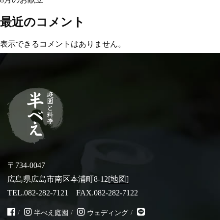
は、
お電話または資料請求フォームよりお問い合わせくだ
最近のコメント
さい。
茶室
TEL.082-282-7121
表示できるコメントはありません。
10:30~17:00
宴会・MICE
資料請求フォーム
アクセス
採用情報
〒734-0047
ブログ
広島県広島市南区本浦町8-12
[地図]
TEL.082-282-7121 FAX.082-282-7122
半べえ庭園
ウェディング